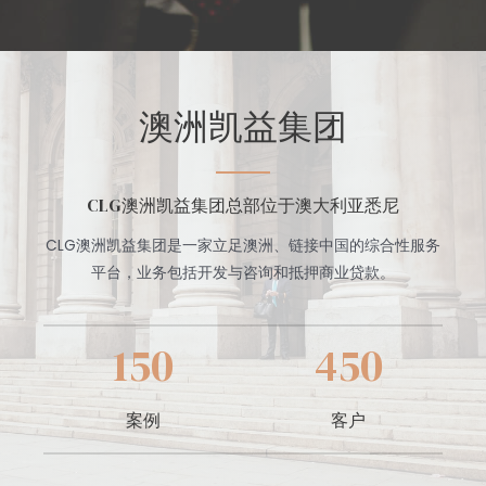
澳洲凯益集团
CLG澳洲凯益集团总部位于澳大利亚悉尼
CLG澳洲凯益集团是一家立足澳洲、链接中国的综合性服务
平台，业务包括开发与咨询和抵押商业贷款。
150
450
案例
客户