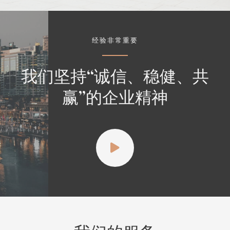
经验非常重要
我们坚持“诚信、稳健、共
赢”的企业精神