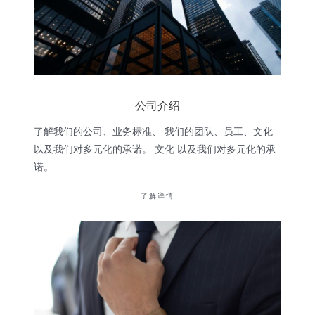
公司介绍
了解我们的公司、业务标准、 我们的团队、员工、文化
以及我们对多元化的承诺。 文化 以及我们对多元化的承
诺。
了解详情